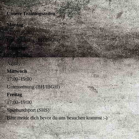
Unsere Trainingszeiten
Montag
17
:
00
–
19
:
00
Unterordnung (BH/IBGH)
Dienstag
17
:
00
–
19
:
00
Agility
Mittwoch
17
:
00
–
19
:
00
Unterordnung (BH/IBGH)
Freitag
17
:
00
–
19
:
00
Spürhundsport (SHS)
Bitte melde dich bevor du uns besuchen kommst :-)