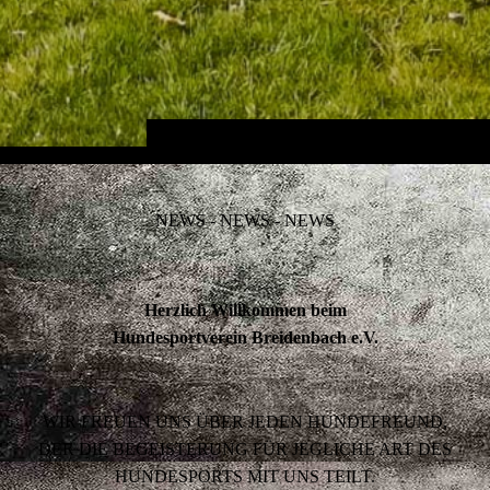
NEWS - NEWS - NEWS
Herzlich Willkommen beim
Hundesportverein Breidenbach e.V.
WIR FREUEN UNS ÜBER JEDEN HUNDEFREUND,
DER DIE BEGEISTERUNG FÜR JEGLICHE ART DES
HUNDESPORTS MIT UNS TEILT.