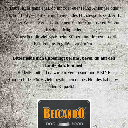
Dabei ist es ganz egal, ob ihr oder euer Hund Anfänger oder
schon Fortgeschrittene im Bereich des Hundesports seid. Auf
unserer Webseite erhältst du einen Einblick in unseren Verein
mit seinen Mitgliedern.
Wir wünschen dir viel Spaß beim Stöbern und freuen uns, dich
bald bei uns begrüßen zu dürfen.
Bitte melde dich unbedingt bei uns, bevor du auf den
Hundeplatz kommst!
Bedenke bitte, dass wir ein Verein sind und KEINE
Hundeschule. Für Erziehungsthemen deines Hundes haben wir
keine Kapazitäten.